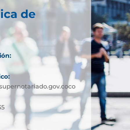
ica de
ión:
ico:
supernotariado.gov.coco
35