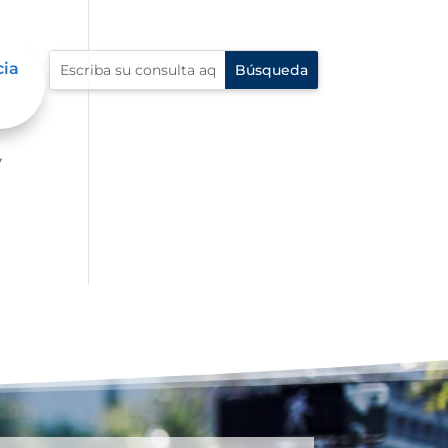
cia
er
y