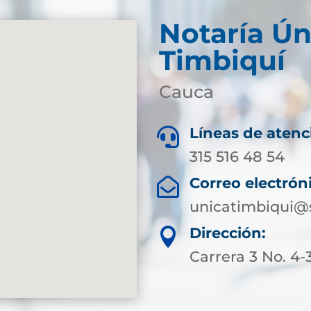
Notaría Ún
Timbiquí
Cauca
Líneas de atenc

315 516 48 54
Correo electrón

unicatimbiqui@
Dirección:

Carrera 3 No. 4-